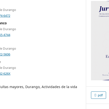
 de Durango
74-6472
anco
 de Durango
55-4744
 de Durango
22-5606
e
 de Durango
82-626X
ultas mayores, Durango, Actividades de la vida
pdf